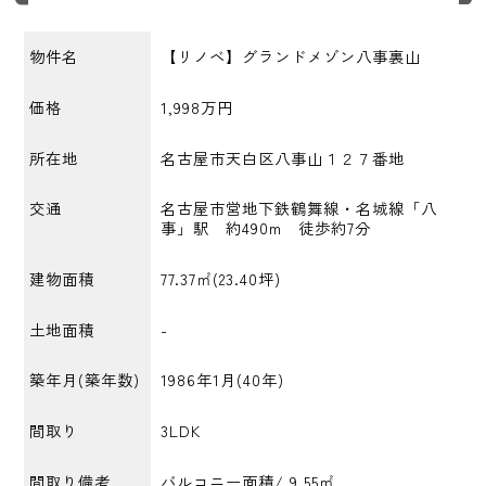
物件名
【リノベ】グランドメゾン八事裏山
価格
1,998万円
所在地
名古屋市天白区八事山１２７番地
交通
名古屋市営地下鉄鶴舞線・名城線「八
事」駅 約490m 徒歩約7分
建物面積
77.37㎡(23.40坪)
土地面積
-
築年月(築年数)
1986年1月(40年)
間取り
3LDK
間取り備考
バルコニー面積/ 9.55㎡