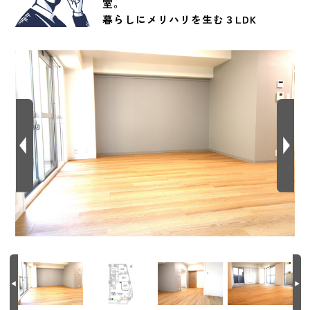
室。
暮らしにメリハリを生む３LDK