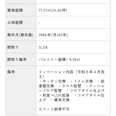
建物面積
77.37㎡(23.40坪)
土地面積
-
築年月(築年数)
1986年1月(40年)
間取り
3LDK
間取り備考
バルコニー面積/ 9.55㎡
備考
リノベーション内容（令和８年４月完
工）
・キッチン交換 ・トイレ交換 ・給
湯器交換 ・クロス貼替 ・クッショ
ンフロア貼替 ・フロアタイル仕上げ
・和室→LDK拡張 ・フロアタイル仕
上げ ・建具交換
※ペット飼育不可