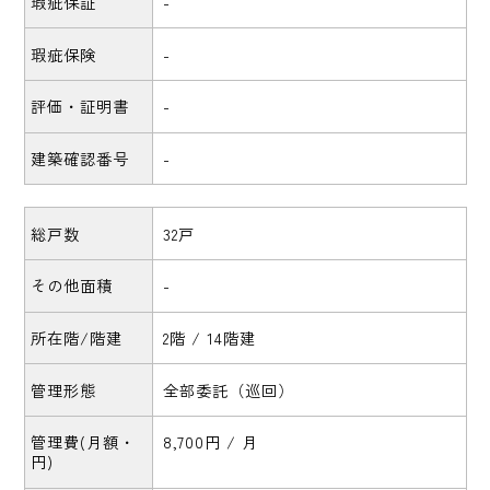
瑕疵保証
-
瑕疵保険
-
評価・証明書
-
建築確認番号
-
総戸数
32戸
その他面積
-
所在階/階建
2階 / 14階建
管理形態
全部委託（巡回）
管理費(月額・
8,700円 / 月
円)