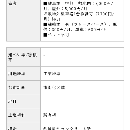
備考
■駐車場 空無 敷地内：7,000円/
月、屋外：5,000円/月
※敷地外駐車場1台承継可（7,700円/
月）№31
■駐輪場 有（フリースペース）、原
付：300円/月、単車：600円/月
■ペット不可
建ぺい率/容積
-
率
用途地域
工業地域
都市計画
市街化区域
地目
-
土地権利
所有権
構造
鉄骨鉄筋コンクリート造