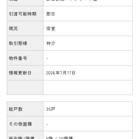
引渡可能時期
即日
現況
空室
取引態様
仲介
物件番号
-
情報更新日
2026年7月17日
総戸数
35戸
その他面積
-
所在階/階建
5階 / 10階建