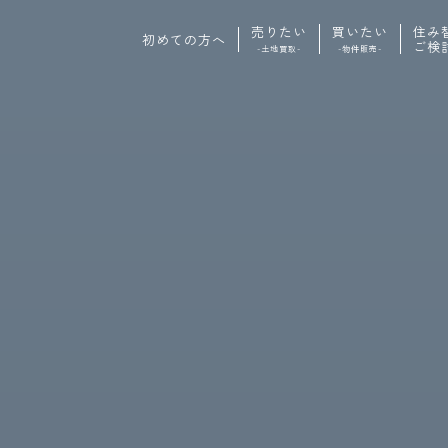
売りたい
買いたい
住み
初めての方へ
ご検
-土地買取-
-物件販売-