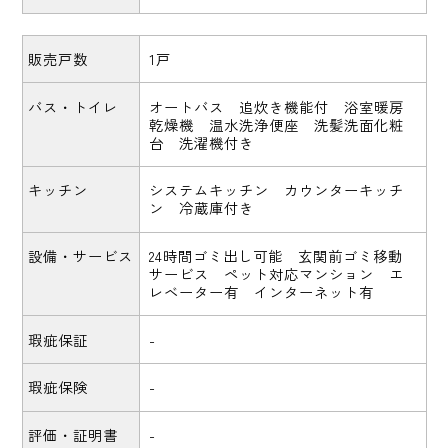
販売戸数
1戸
バス・トイレ
オートバス 追炊き機能付 浴室暖房
乾燥機 温水洗浄便座 洗髪洗面化粧
台 洗濯機付き
キッチン
システムキッチン カウンターキッチ
ン 冷蔵庫付き
設備・サービス
24時間ゴミ出し可能 玄関前ゴミ移動
サービス ペット対応マンション エ
レベーター有 インターネット有
瑕疵保証
-
瑕疵保険
-
評価・証明書
-