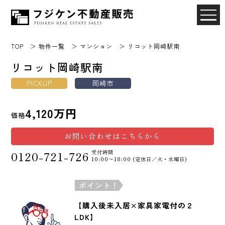
TOP
物件一覧
マンション
リコット岡崎駅南
リコット岡崎駅南
PICKUP
岡崎市
4,120万円
価格
お問い合わせはこちらから
受付時間
0120-721-726
10:00〜18:00 (定休日／火・水曜日)
ポイント！
【購入後未入居×家具家電付の２
LDK】