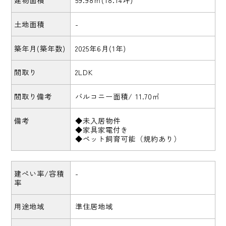
土地面積
-
築年月(築年数)
2025年6月(1年)
間取り
2LDK
間取り備考
バルコニー面積/ 11.70㎡
備考
◆未入居物件
◆家具家電付き
◆ペット飼育可能（規約あり）
建ぺい率/容積
-
率
用途地域
準住居地域