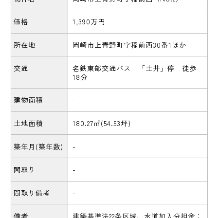
価格
1,390万円
所在地
岡崎市上青野町字稲前西30番1ほか
交通
名鉄東部交通バス 「土井」停 徒歩
18分
建物面積
-
土地面積
180.27㎡(54.53坪)
築年月(築年数)
-
間取り
-
間取り備考
-
備考
建築基準法22条区域、水道加入分担金：