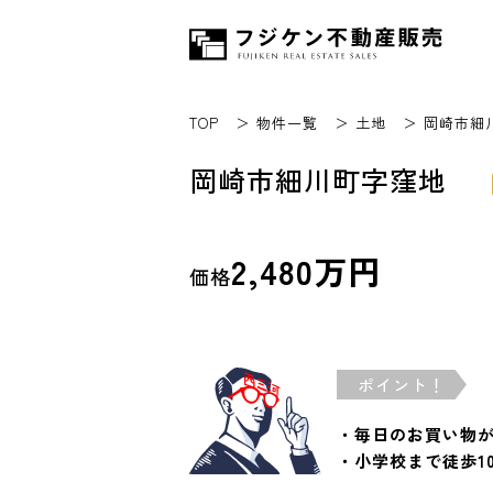
TOP
物件一覧
土地
岡崎市細
岡崎市細川町字窪地
2,480万円
価格
ポイント！
・毎日のお買い物が
・小学校まで徒歩1