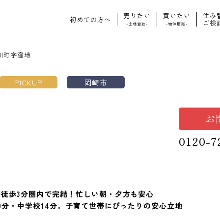
売りたい
買いたい
住み
初めての方へ
ご検
-土地買取-
-物件販売-
川町字窪地
PICKUP
岡崎市
お
0120-7
徒歩3分圏内で完結！忙しい朝・夕方も安心
0分・中学校14分。子育て世帯にぴったりの安心立地