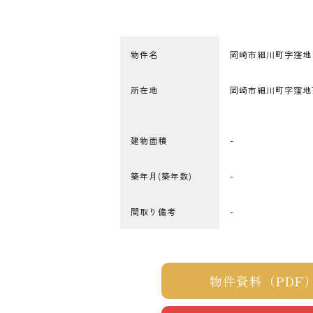
物件名
岡崎市細川町字窪地
所在地
岡崎市細川町字窪地77番
建物面積
-
築年月(築年数)
-
間取り備考
-
物件資料（PDF