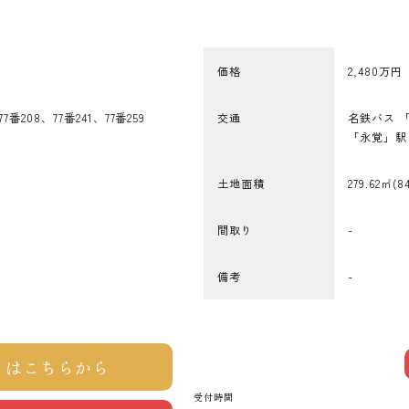
価格
2,480万円
208、77番241、77番259
交通
名鉄バス 
「永覚」駅
土地面積
279.62㎡(8
間取り
-
備考
-
）はこちらから
受付時間