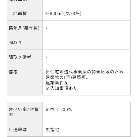
土地面積
238.95㎡(72.28坪)
築年月(築年数)
-
間取り
-
間取り備考
-
備考
旧住宅地造成事業法の開発区域のため
建築物の(再)建築可。
建築条件なし
※告知事項あり
建ぺい率/容積
60% / 200%
率
用途地域
無指定