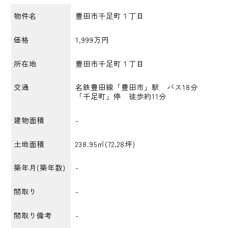
物件名
豊田市千足町１丁目
価格
1,999万円
所在地
豊田市千足町１丁目
交通
名鉄豊田線「豊田市」駅 バス18分
「千足町」停 徒歩約11分
建物面積
-
土地面積
238.95㎡(72.28坪)
築年月(築年数)
-
間取り
-
間取り備考
-