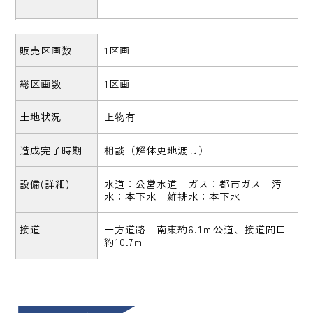
販売区画数
1区画
総区画数
1区画
土地状況
上物有
造成完了時期
相談（解体更地渡し）
設備(詳細)
水道：公営水道 ガス：都市ガス 汚
水：本下水 雑排水：本下水
接道
一方道路 南東約6.1ｍ公道、接道間口
約10.7ｍ