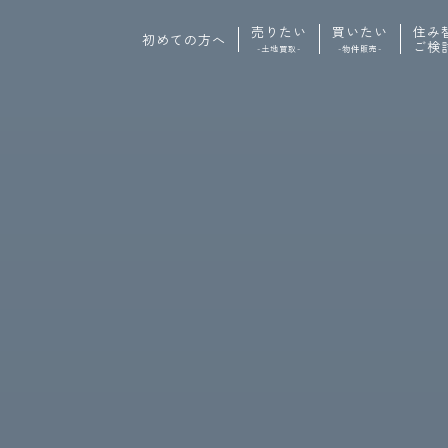
売りたい
買いたい
住み
初めての方へ
ご検
-土地買取-
-物件販売-