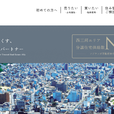
売りたい
買いたい
住み
初めての方へ
ご検
-土地買取-
-物件販売-