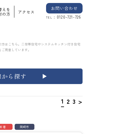
お問い合わせ
替えを
アクセス
討の方
: 0120-721-726
TEL
の方はこちら。二世帯住宅やシステムキッチン付き住宅
をご用意しています。
線から探す
1
2
3
>
新着
岡崎市