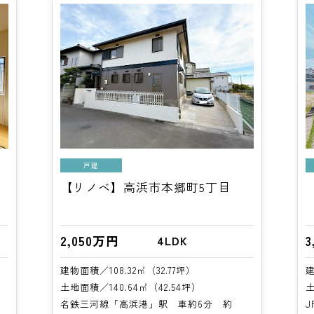
戸建
【リノベ】高浜市本郷町5丁目
2,050万円
3
4LDK
建物面積／108.32㎡（32.77坪）
建
土地面積／140.64㎡（42.54坪）
土
約
名鉄三河線「高浜港」駅 車約6分 約