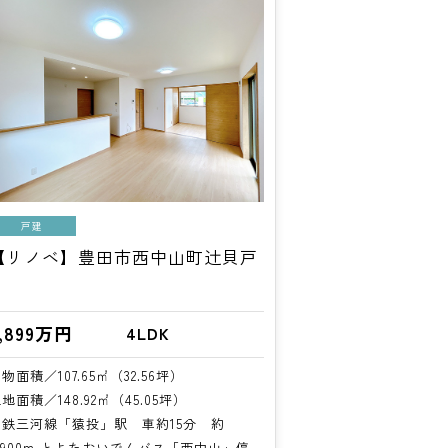
戸建
【リノベ】豊田市西中山町辻貝戸
2,899万円
4LDK
物面積／107.65㎡（32.56坪）
地面積／148.92㎡（45.05坪）
名鉄三河線「猿投」駅 車約15分 約
5,900m とよたおいでんバス「西中山」停