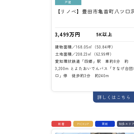
戸建
【リノベ】豊田市亀首町八ツ口
3,499万円
5K以上
建物面積／168.05㎡（50.84坪）
土地面積／208.23㎡（62.99坪）
愛知環状鉄道「四郷」駅 車約8分 約
3,200m とよたおいでんバス「さなげ台団
口」停 徒歩約3分 約240m
詳しくはこちら
新着
PICKUP
更新
知多エリ