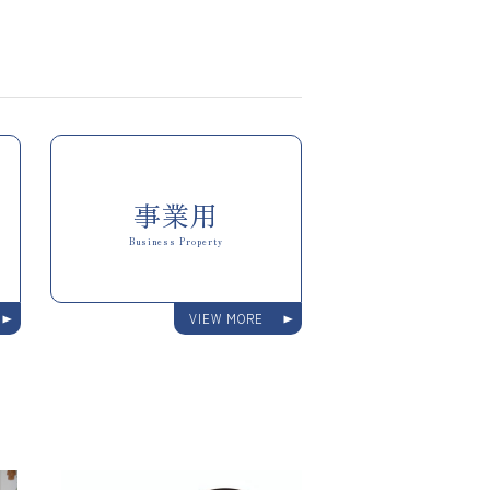
事業用
Business Property
VIEW MORE