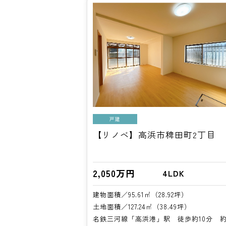
戸建
【リノベ】高浜市稗田町2丁目
2,050万円
4LDK
建物面積／95.61㎡（28.92坪）
土地面積／127.24㎡（38.49坪）
名鉄三河線「高浜港」駅 徒歩約10分 