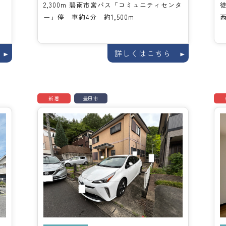
停
2,300m 碧南市営バス「コミュニティセンタ
徒
ー」停 車約4分 約1,500m
西
詳しくはこちら
新着
豊田市