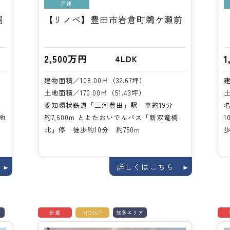
戸建
洞
【リノベ】豊田市岩倉町鵜ケ瀬前
2,500万円
1
4LDK
建物面積／108.00㎡（32.67坪）
建
土地面積／170.00㎡（51.43坪）
土
愛知環状鉄道「三河豊田」駅 車約19分
地
約7,600m とよたおいでんバス「新双竜橋
1
北」停 徒歩約10分 約750m
歩
詳しくはこちら
ア
新着
PICKUP
知多エリア