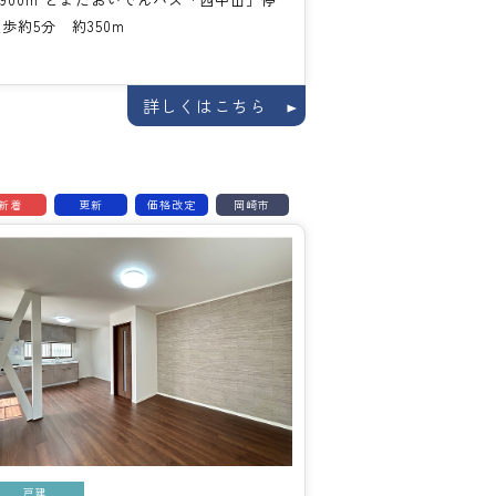
歩約5分 約350m
詳しくはこちら
新着
更新
価格改定
岡崎市
戸建