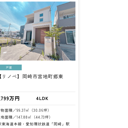
戸建
【リノベ】岡崎市宮地町郷東
,799万円
4LDK
物面積／99.37㎡（30.06坪）
地面積／147.88㎡（44.73坪）
JR東海道本線・愛知環状鉄道「岡崎」駅