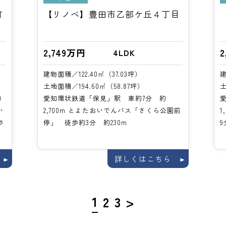
町
【リノベ】豊田市乙部ケ丘４丁目
2,749万円
2
4LDK
建物面積／122.40㎡（37.03坪）
建
土地面積／194.60㎡（58.87坪）
土
約
愛知環状鉄道「保見」駅 車約7分 約
い
2,700m とよたおいでんバス「さくら公園前
1
歩
停」 徒歩約3分 約230m
9
詳しくはこちら
1
2
3
>