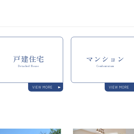
戸建住宅
マンション
Detached House
Condominium
VIEW MORE
VIEW MORE