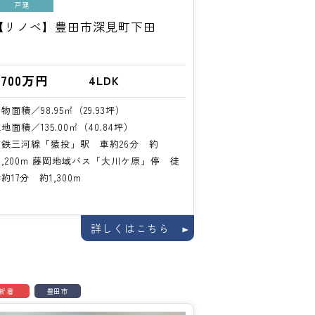
戸建
【リノベ】豊田市深見町下田
,700万円
4LDK
物面積／98.95㎡（29.93坪）
地面積／135.00㎡（40.84坪）
名鉄三河線「猿投」駅 車約26分 約
0,200m 藤岡地域バス「大川ケ原」停 徒
約17分 約1,300m
詳しくはこちら
新着
豊田市