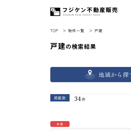
TOP
物件一覧
戸建
戸建
の検索結果
地域から探
34
掲載数
件
新着