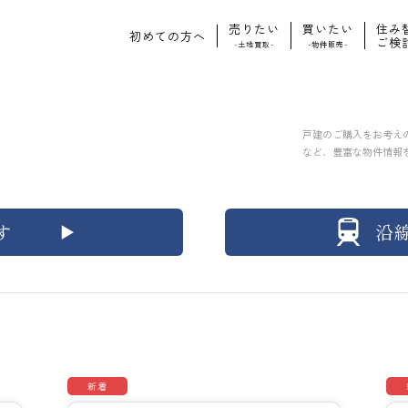
売りたい
買いたい
住み
初めての方へ
ご検
-土地買取-
-物件販売-
戸建のご購入をお考え
など、豊富な物件情報
す
沿
新着