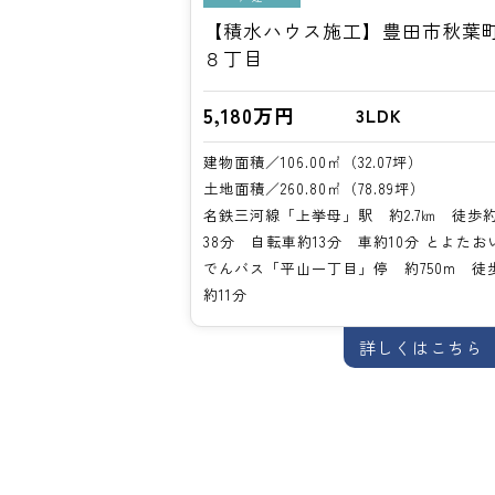
【積水ハウス施工】豊田市秋葉
８丁目
5,180万円
3LDK
建物面積／106.00㎡（32.07坪）
土地面積／260.80㎡（78.89坪）
名鉄三河線「上挙母」駅 約2.7㎞ 徒歩
38分 自転車約13分 車約10分 とよたお
でんバス「平山一丁目」停 約750m 徒
約11分
詳しくはこちら