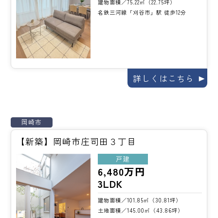
建物面積／75.22㎡（22.75坪）
名鉄三河線「刈谷市」駅 徒歩12分
詳しくはこちら
岡崎市
【新築】岡崎市庄司田３丁目
戸建
6,480万円
3LDK
建物面積／101.85㎡（30.81坪）
土地面積／145.00㎡（43.86坪）