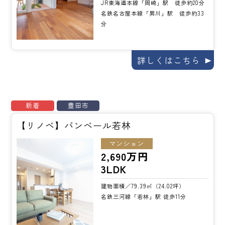
JR東海道本線「岡崎」駅 徒歩約20分
名鉄名古屋本線「男川」駅 徒歩約33
分
詳しくはこちら
新着
豊田市
【リノベ】バンベール若林
マンション
2,690万円
3LDK
建物面積／79.39㎡（24.02坪）
名鉄三河線「若林」駅 徒歩11分