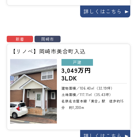
詳しくはこちら
新着
岡崎市
【リノベ】岡崎市美合町入込
戸建
3,049万円
3LDK
建物面積／106.40㎡（32.19坪）
土地面積／117.11㎡（35.43坪）
名鉄名古屋本線「美合」駅 徒歩約15
分 約1,200m
詳しくはこちら