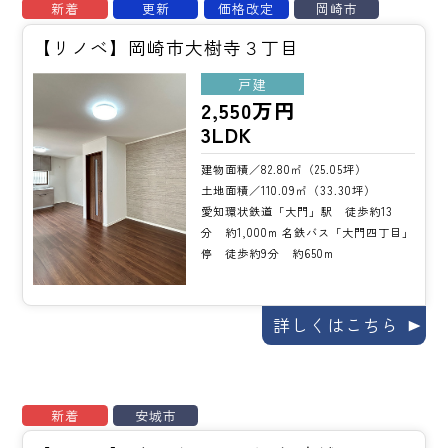
新着
更新
価格改定
岡崎市
【リノベ】岡崎市大樹寺３丁目
戸建
2,550万円
3LDK
建物面積／82.80㎡（25.05坪）
土地面積／110.09㎡（33.30坪）
愛知環状鉄道「大門」駅 徒歩約13
分 約1,000m 名鉄バス「大門四丁目」
停 徒歩約9分 約650m
詳しくはこちら
新着
安城市