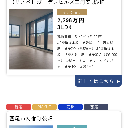
【リノベ】ガーデンヒルズ三河安城VIP
マンション
2,298万円
3LDK
建物面積／72.48㎡（21.93坪）
JR東海道本線・新幹線 「三河安城」
駅 徒歩7分（約529ｍ） JR東海道本
線 「東刈谷」駅 徒歩32分（約2,500
ｍ） 安城市コミュニティ ツインパー
ク 徒歩4分（約274ｍ）
詳しくはこちら
新着
PICKUP
更新
西尾市
西尾市刈宿町後畑