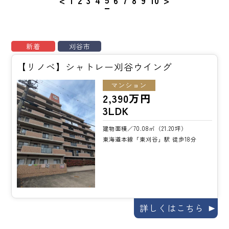
<
1
2
3
4
6
7
8
9
10
>
新着
刈谷市
【リノベ】シャトレー刈谷ウイング
マンション
2,390万円
3LDK
建物面積／70.08㎡（21.20坪）
東海道本線「東刈谷」駅 徒歩18分
詳しくはこちら