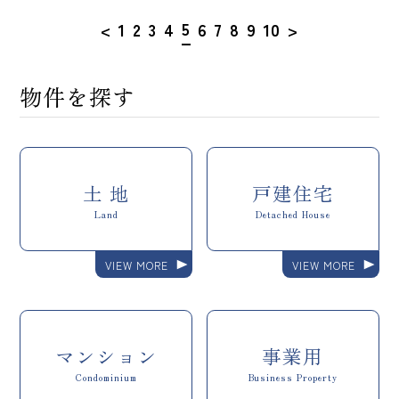
5
<
1
2
3
4
6
7
8
9
10
>
物件を探す
土 地
戸建住宅
Land
Detached House
VIEW MORE
VIEW MORE
マンション
事業用
Condominium
Business Property