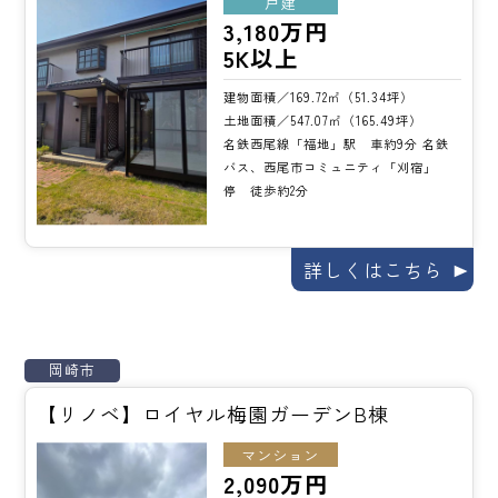
戸建
3,180万円
5K以上
建物面積／169.72㎡（51.34坪）
土地面積／547.07㎡（165.49坪）
名鉄西尾線「福地」駅 車約9分 名鉄
バス、西尾市コミュニティ「刈宿」
停 徒歩約2分
詳しくはこちら
岡崎市
【リノベ】ロイヤル梅園ガーデンB棟
マンション
2,090万円