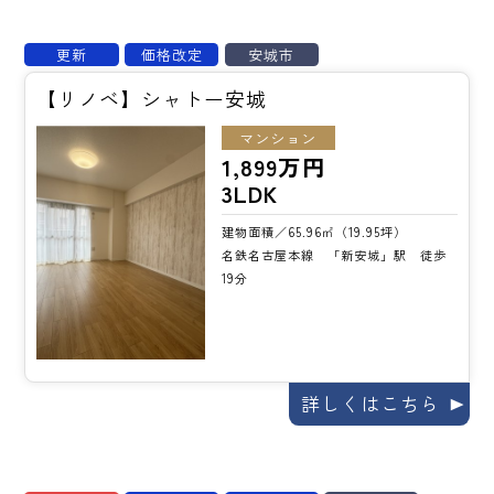
更新
価格改定
安城市
【リノベ】シャトー安城
マンション
1,899万円
3LDK
建物面積／65.96㎡（19.95坪）
名鉄名古屋本線 「新安城」駅 徒歩
19分
詳しくはこちら