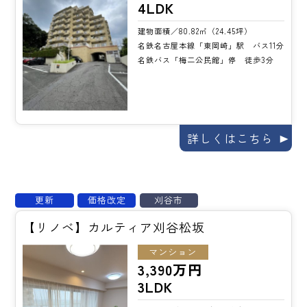
4LDK
建物面積／80.82㎡（24.45坪）
名鉄名古屋本線「東岡崎」駅 バス11分
名鉄バス「梅二公民館」停 徒歩3分
詳しくはこちら
更新
価格改定
刈谷市
【リノベ】カルティア刈谷松坂
マンション
3,390万円
3LDK